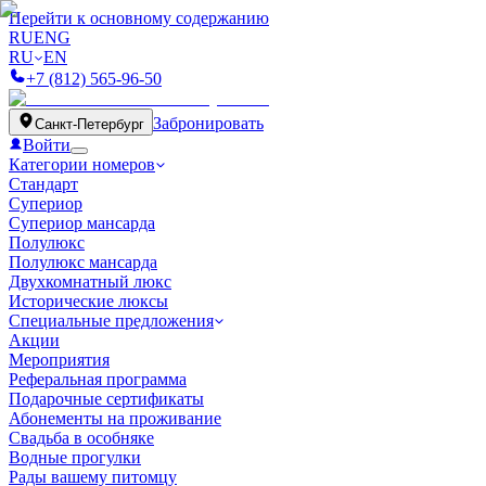
Перейти к основному содержанию
RU
ENG
RU
EN
+7 (812) 565-96-50
Забронировать
Санкт-Петербург
Войти
Категории номеров
Стандарт
Супериор
Супериор мансарда
Полулюкс
Полулюкс мансарда
Двухкомнатный люкс
Исторические люксы
Специальные предложения
Акции
Мероприятия
Реферальная программа
Подарочные сертификаты
Абонементы на проживание
Свадьба в особняке
Водные прогулки
Рады вашему питомцу