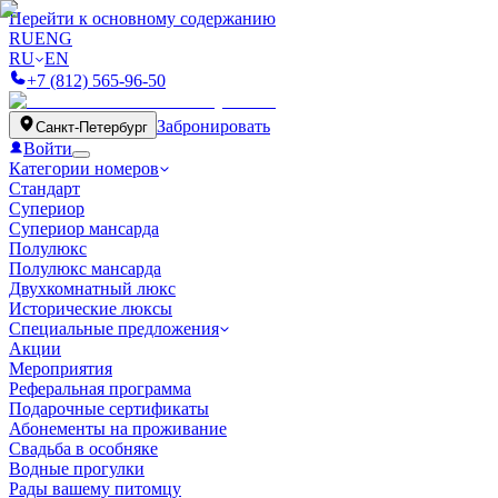
Перейти к основному содержанию
RU
ENG
RU
EN
+7 (812) 565-96-50
Забронировать
Санкт-Петербург
Войти
Категории номеров
Стандарт
Супериор
Супериор мансарда
Полулюкс
Полулюкс мансарда
Двухкомнатный люкс
Исторические люксы
Специальные предложения
Акции
Мероприятия
Реферальная программа
Подарочные сертификаты
Абонементы на проживание
Свадьба в особняке
Водные прогулки
Рады вашему питомцу